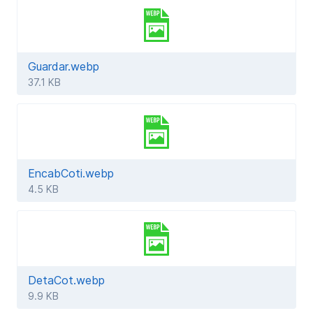
Guardar.webp
37.1 KB
EncabCoti.webp
4.5 KB
DetaCot.webp
9.9 KB